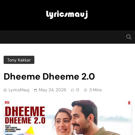
Skip
to
content
LyricsMauj
Tony Kakkar
Dheeme Dheeme 2.0
LyricsMauj
May 24, 2026
0
3 Mins